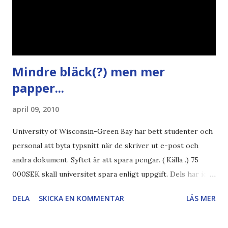
Mindre bläck(?) men mer
papper...
april 09, 2010
University of Wisconsin-Green Bay har bett studenter och
personal att byta typsnitt när de skriver ut e-post och
andra dokument. Syftet är att spara pengar. ( Källa .) 75
000SEK skall universitet spara enligt uppgift. Dels har iofs
artikel"författaren" (översättaren) gjort fel och pratar om
DELA
SKICKA EN KOMMENTAR
LÄS MER
"bläck". Dels så undrar jag om de 30% besparingar -
typsnittet Century Gothic är nämligen också känt för att