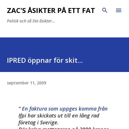
Fortsätt till huvudinnehåll
ZAC'S ÅSIKTER PÅ ETT FAT
Politik och så lite åsikter...
IPRED öppnar för skit...
september 11, 2009
En faktura som uppges komma från
Ifpi har skickats ut till en lång rad
företag i Sverige.