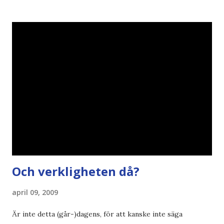
vara större och dra mer papper... Annars har vi ju ecofont ?
Källa: National Geographic Magazine //Zac, påminner om
min bloggläsarundersökning Läs även andra bloggares
åsikter om Century Gothic , besparingar , Ecofont ,
klumpiga direktöversättningar , tonerbesparingar , typsnitt
DN , Ex
Och verkligheten då?
april 09, 2009
Är inte detta (går-)dagens, för att kanske inte säga