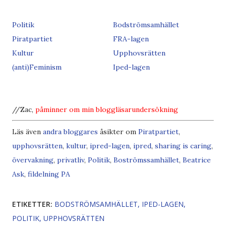
Politik
Bodströmsamhället
Piratpartiet
FRA-lagen
Kultur
Upphovsrätten
(anti)Feminism
Iped-lagen
//Zac,
påminner om min
bloggläsarundersökning
Läs även
andra bloggares
åsikter om
Piratpartiet
,
upp
hovsrätten
,
kultur
,
ipred-lagen
,
ipred
,
sharing is caring
,
övervakning
,
privatliv
,
Politik
,
Boströmssamhället
,
Beatrice
Ask
,
fildelning
PA
ETIKETTER:
BODSTRÖMSAMHÄLLET
IPED-LAGEN
POLITIK
UPPHOVSRÄTTEN