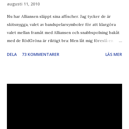
augusti 11, 2010
Nu har Alliansen släppt sina affischer. Jag tycker de är
skitsnygga, valet av bandspelarsymboler för att klargöra
valet mellan framåt med Alliansen och snabbspolning bakåt
med de RödGröna är riktigt bra: Men låt mig föreslå en
också... Rösta Pirat Mer om... Politik Bodströmsamhället
DELA
73 KOMMENTARER
LÄS MER
Piratpartiet FRA-lagen Kultur Upphovsrätten //Zac,
påminner om min bloggläsarundersökning Läs även andra
bloggares åsikter om Piratpartiet , övervakning , privatliv ,
Politik , Boströmssamhället , Alliansen , valaffisch , humor ,
ironi A B 1 2 , E x 1 , SvD , DN