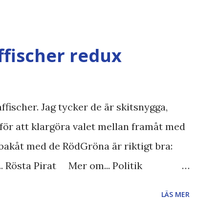
ffischer redux
ffischer. Jag tycker de är skitsnygga,
för att klargöra valet mellan framåt med
bakåt med de RödGröna är riktigt bra:
.. Rösta Pirat Mer om... Politik
iet FRA-lagen Kultur Upphovsrätten
LÄS MER
gläsarundersökning Läs även andra