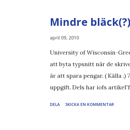
bloggares åsikter om Piratparti
Boströmssamhället , Alliansen ,
Mindre bläck(?
SvD , DN
april 09, 2010
University of Wisconsin-Gree
att byta typsnitt när de skri
är att spara pengar. ( Källa .)
uppgift. Dels har iofs artikel"
pratar om "bläck". Dels så u
DELA
SKICKA EN KOMMENTAR
typsnittet Century Gothic är 
och dra mer papper... Annars h