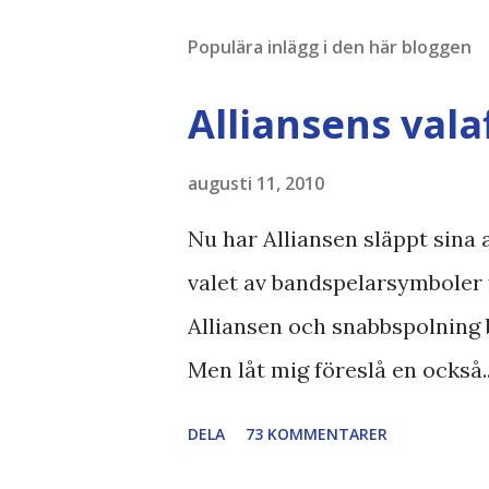
Populära inlägg i den här bloggen
Alliansens vala
augusti 11, 2010
Nu har Alliansen släppt sina a
valet av bandspelarsymboler 
Alliansen och snabbspolning 
Men låt mig föreslå en också.
Bodströmsamhället Piratpart
DELA
73 KOMMENTARER
//Zac, påminner om min blog