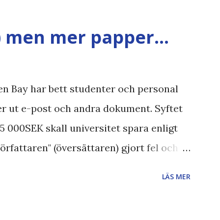
et , övervakning , privatliv , Politik ,
 valaffisch , humor , ironi A B 1 2 , E x 1 ,
) men mer papper...
n Bay har bett studenter och personal
ver ut e-post och andra dokument. Syftet
 75 000SEK skall universitet spara enligt
författaren" (översättaren) gjort fel och
ndrar jag om de 30% besparingar -
LÄS MER
nämligen också känt för att vara större
ar vi ju ecofont ? Källa: National