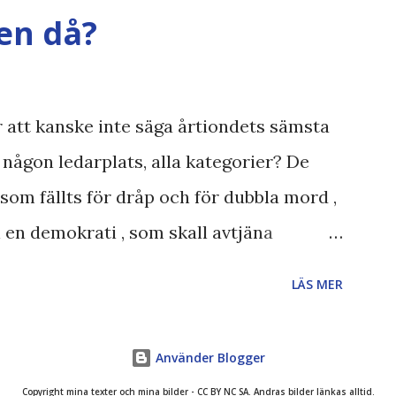
 påminner om min
en då?
även andra bloggares åsikter om Century
t , klumpiga direktöversättningar ,
N , Ex
ör att kanske inte säga årtiondets sämsta
, någon ledarplats, alla kategorier? De
som fällts för dråp och för dubbla mord ,
 en demokrati , som skall avtjäna
n som fängslats och torterats för att ha
LÄS MER
inciper och skrivit om demokratiska
trillade först på Expressens ledare på
Använder Blogger
en att kolla upp om det verkligen var
Copyright mina texter och mina bilder - CC BY NC SA. Andras bilder länkas alltid.