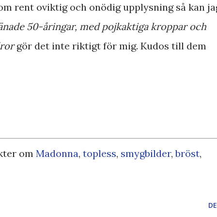
m rent oviktig och onödig upplysning så kan ja
änade 50-åringar, med pojkaktiga kroppar och
dror
gör det inte riktigt för mig. Kudos till dem
kter om
Madonna
,
topless
,
smygbilder
,
bröst
,
DE