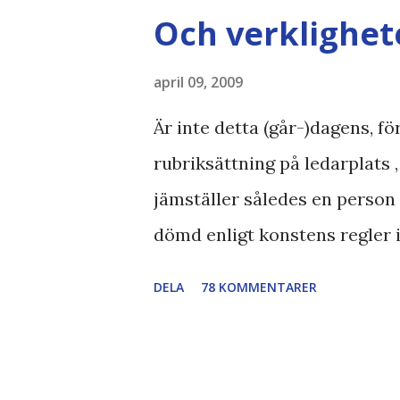
Geographic Magazine //Zac,
Och verklighet
bloggläsarundersökning Läs 
Gothic , besparingar , Ecofon
april 09, 2009
tonerbesparingar , typsnitt D
Är inte detta (går-)dagens, f
rubriksättning på ledarplats 
jämställer således en person 
dömd enligt konstens regler i
resterande straff i sverige. e
DELA
78 KOMMENTARER
utfört sina journalistiska pr
reformer i hemlandet ... Jag 
Nyhetstorken , men var tvung