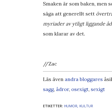
Smaken är som baken, men so
säga att generellt sett
övertr
myriader av ytligt liggande å
som klarar av det.
//Zac
Läs även
andra bloggares
åsi
sagg
,
ådror
,
osexigt
,
sexigt
ETIKETTER:
HUMOR
KULTUR