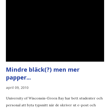
ironi A B 1 2 , E x 1 , SvD , DN
Mindre bläck(?) men mer
papper...
april 09, 2010
University of Wisconsin-Green Bay har bett studenter och
personal att byta typsnitt när de skriver ut e-post och