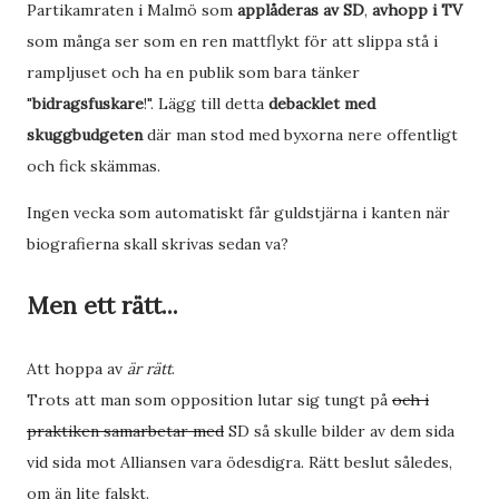
Partikamraten i Malmö som
applåderas av SD
,
avhopp i TV
som många ser som en ren mattflykt för att slippa stå i
rampljuset och ha en publik som bara tänker
"
bidragsfuskare
!". Lägg till detta
debacklet med
skuggbudgeten
där man stod med byxorna nere offentligt
och fick skämmas.
Ingen vecka som automatiskt får guldstjärna i kanten när
biografierna skall skrivas sedan va?
Men ett rätt...
Att hoppa av
är rätt
.
Trots att man som opposition lutar sig tungt på
och i
praktiken samarbetar med
SD så skulle bilder av dem sida
vid sida mot Alliansen vara ödesdigra. Rätt beslut således,
om än lite falskt.