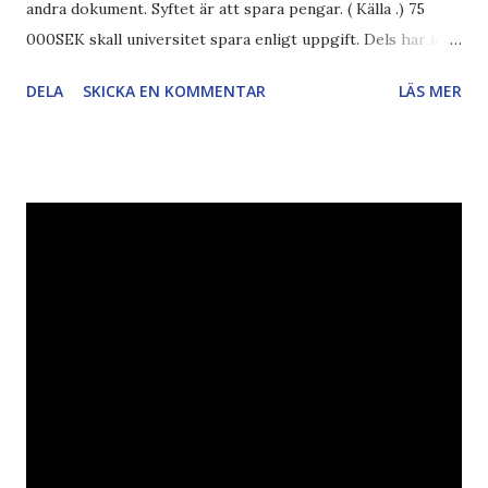
andra dokument. Syftet är att spara pengar. ( Källa .) 75
000SEK skall universitet spara enligt uppgift. Dels har iofs
artikel"författaren" (översättaren) gjort fel och pratar om
DELA
SKICKA EN KOMMENTAR
LÄS MER
"bläck". Dels så undrar jag om de 30% besparingar -
typsnittet Century Gothic är nämligen också känt för att
vara större och dra mer papper... Annars har vi ju ecofont ?
Källa: National Geographic Magazine //Zac, påminner om
min bloggläsarundersökning Läs även andra bloggares
åsikter om Century Gothic , besparingar , Ecofont ,
klumpiga direktöversättningar , tonerbesparingar , typsnitt
DN , Ex