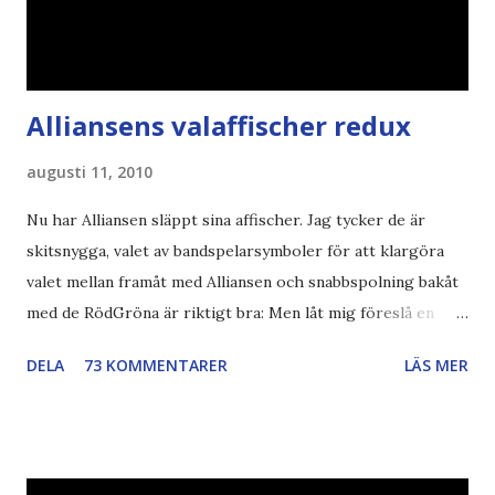
Alliansens valaffischer redux
augusti 11, 2010
Nu har Alliansen släppt sina affischer. Jag tycker de är
skitsnygga, valet av bandspelarsymboler för att klargöra
valet mellan framåt med Alliansen och snabbspolning bakåt
med de RödGröna är riktigt bra: Men låt mig föreslå en
också... Rösta Pirat Mer om... Politik Bodströmsamhället
DELA
73 KOMMENTARER
LÄS MER
Piratpartiet FRA-lagen Kultur Upphovsrätten //Zac,
påminner om min bloggläsarundersökning Läs även andra
bloggares åsikter om Piratpartiet , övervakning , privatliv ,
Politik , Boströmssamhället , Alliansen , valaffisch , humor ,