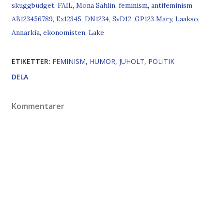
skuggbudget
,
FAIL
,
Mona Sahlin
,
feminism
,
antifeminism
A
B
1
2
3
4
5
6
7
8
9
,
E
x
1
2
3
4
5
,
D
N
1
2
3
4
,
S
v
D
1
2
,
G
P
1
2
3
Mary
,
Laakso
,
Annarkia
,
ekonomisten
,
Lake
ETIKETTER:
FEMINISM
HUMOR
JUHOLT
POLITIK
DELA
Kommentarer