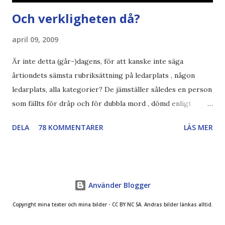
Och verkligheten då?
april 09, 2009
Är inte detta (går-)dagens, för att kanske inte säga
årtiondets sämsta rubriksättning på ledarplats , någon
ledarplats, alla kategorier? De jämställer således en person
som fällts för dråp och för dubbla mord , dömd enligt
konstens regler i en demokrati , som skall avtjäna
DELA
78 KOMMENTARER
LÄS MER
resterande straff i sverige. en som fängslats och torterats
för att ha utfört sina journalistiska principer och skrivit
om demokratiska reformer i hemlandet ... Jag trillade först
på Expressens ledare på Nyhetstorken , men var tvungen
Använder Blogger
att kolla upp om det verkligen var sant - trodde faktiskt
först att det var en photoshoppad bild... Jag tror jag spyr!
Copyright mina texter och mina bilder - CC BY NC SA. Andras bilder länkas alltid.
Men det är ganska symptomatiskt för historien om Annika