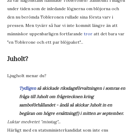
Så var någonstans hamnade Tobleronen? Sannolikt i magen
under tiden som de inledande lögnerna om blöjorna och
den nu berömda Tobleronen rullade sina första varv i
pressen. Men tyvärr så har vi inte kommit längre än att
människor uppenbarligen fortfarande
tror
att det bara var
"en Toblerone och ett par blöjpaket"...
Juholt?
Ljugholt menar du?
Tydligen
så skickade riksdagsförvaltningen i somras en
fråga till Juholt om frågetecknen kring
samboförhållandet - ändå så skickar Juholt in en
begäran om högre ersättning(!) i mitten av september.
Luktar medvetet "misstag"...
Härligt med en statsministerkandidat som inte ens