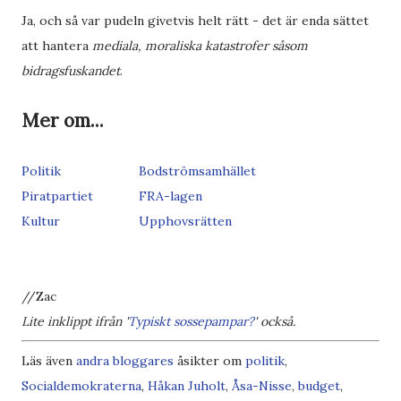
Ja, och så var pudeln givetvis helt rätt - det är enda sättet
att hantera
mediala, moraliska katastrofer såsom
bidragsfuskandet
.
Mer om...
Politik
Bodströmsamhället
Piratpartiet
FRA-lagen
Kultur
Upphovsrätten
//Zac
Lite inklippt ifrån '
Typiskt sossepampar?
' också.
Läs även
andra bloggares
åsikter om
politik
,
Socialdemokraterna
,
Håkan Juholt
,
Åsa-Nisse
,
budget
,