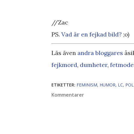
//Zac
PS.
Vad är en fejkad bild?
;o)
Läs även
andra bloggares
åsi
fejkmord
,
dumheter
,
fetmode
ETIKETTER:
FEMINISM
HUMOR
LC
POL
Kommentarer