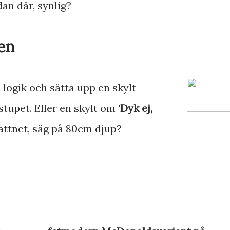
dan där, synlig?
en
ogik och sätta upp en skylt
 stupet. Eller en skylt om '
Dyk ej,
vattnet, säg på 80cm djup?