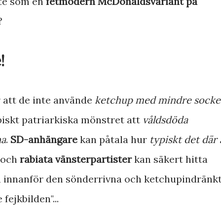
inte som en
fetmodern McDonaldsvariant på
?
!
 att de inte använde
ketchup med mindre socke
piskt patriarkiska mönstret att
våldsdöda
na
.
SD-anhängare
kan påtala hur
typiskt det där 
och
rabiata vänsterpartister
kan säkert hitta
a innanför den sönderrivna och ketchupindränk
fejkbilden"...