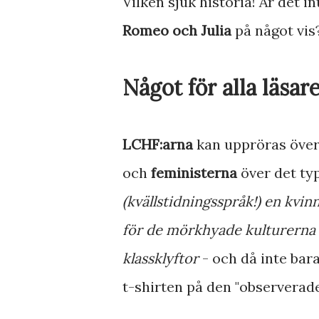
Vilken sjuk historia! Är det 
Romeo och Julia
på något vis
Något för alla läsare
LCHF:arna
kan uppröras över
och
feministerna
över det ty
(kvällstidningsspråk!) en kvin
för de mörkhyade kulturerna
klassklyftor
- och då inte bar
t-shirten på den "observerade 