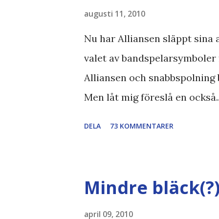
augusti 11, 2010
Nu har Alliansen släppt sina a
valet av bandspelarsymboler 
Alliansen och snabbspolning 
Men låt mig föreslå en också.
Bodströmsamhället Piratpart
DELA
73 KOMMENTARER
//Zac, påminner om min blog
bloggares åsikter om Piratparti
Boströmssamhället , Alliansen ,
Mindre bläck(?
SvD , DN
april 09, 2010