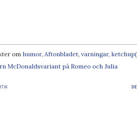
kter om
humor
,
Aftonbladet
,
varningar
,
ketchup(
rn McDonaldsvariant på Romeo och Julia
ITIK
DE