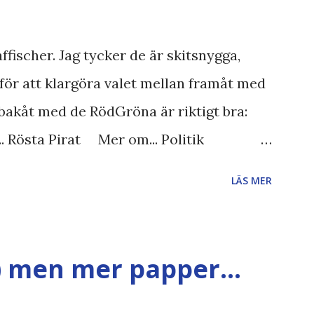
ffischer. Jag tycker de är skitsnygga,
för att klargöra valet mellan framåt med
bakåt med de RödGröna är riktigt bra:
.. Rösta Pirat Mer om... Politik
iet FRA-lagen Kultur Upphovsrätten
LÄS MER
gläsarundersökning Läs även andra
et , övervakning , privatliv , Politik ,
 valaffisch , humor , ironi A B 1 2 , E x 1 ,
) men mer papper...