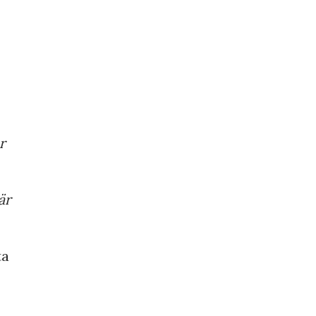
r
är
ta