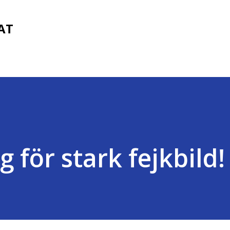
Fortsätt till huvudinnehåll
FAT
 för stark fejkbild!