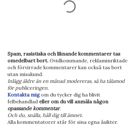
S
Spam, rasistiska och liknande kommentarer tas
k
omedelbart bort.
Ovidkommande, reklaminriktade
i
och förvirrade kommentarer kan också tas bort
c
utan misskund.
k
Inlägg äldre än en månad modereras, så ha tålamod
a
för publiceringen.
e
Kontakta mig
om du tycker dig ha blivit
n
felbehandlad
eller om du vill anmäla någon
k
opassande kommentar
.
o
Och du, snälla, håll dig till ämnet.
m
Alla kommentatorer står för sina egna åsikter.
m
e