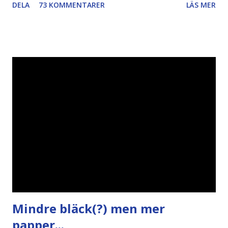
DELA
73 KOMMENTARER
LÄS MER
Piratpartiet FRA-lagen Kultur Upphovsrätten //Zac,
påminner om min bloggläsarundersökning Läs även andra
bloggares åsikter om Piratpartiet , övervakning , privatliv ,
Politik , Boströmssamhället , Alliansen , valaffisch , humor ,
ironi A B 1 2 , E x 1 , SvD , DN
Mindre bläck(?) men mer
papper...