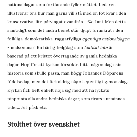
nationaldagar som fortfarande fyller måttet. Ledaren
illustrerar bra hur man gärna vill stå med en fot kvar i den
konservativa, lite påtvingat ovanifrån - 6:e Juni. Men detta
samtidigt som det andra benet står djupt förankrat i den
folkliga, demokratiska, raggarfylliga
egentliga nationaldagen
- midsommar! En härlig helgdag som
faktiskt inte
är
baserad på ett kristet övertagande av gamla hedniska
dagar. Nog för att kyrkan försökte hitta någon dag i sin
historia som skulle passa, man högg Johannes Döparens
födelsedag, men det fick aldrig något egentligt genomslag.
Kyrkan fick helt enkelt nöja sig med att ha lyckats
pinpointa alla andra hedniska dagar, som firats i urminnes
tider... Jul, påsk etc.
Stolthet över svenskhet