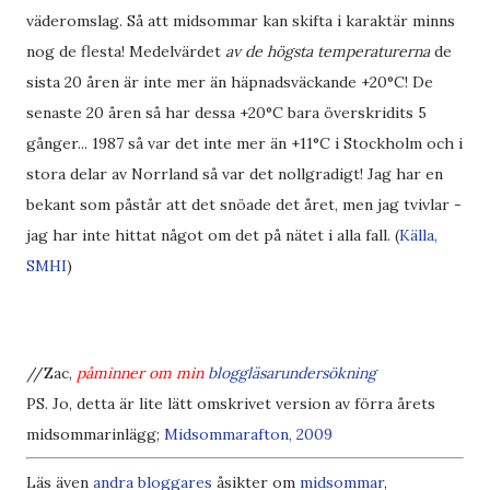
väderomslag. Så att midsommar kan skifta i karaktär minns
nog de flesta! Medelvärdet
av de högsta temperaturerna
de
sista 20 åren är inte mer än häpnadsväckande +20°C! De
senaste 20 åren så har dessa +20°C bara överskridits 5
gånger... 1987 så var det inte mer än +11°C i Stockholm och i
stora delar av Norrland så var det nollgradigt! Jag har en
bekant som påstår att det snöade det året, men jag tvivlar -
jag har inte hittat något om det på nätet i alla fall. (
Källa,
SMHI
)
//Zac,
påminner om min
bloggläsarundersökning
PS. Jo, detta är lite lätt omskrivet version av förra årets
midsommarinlägg;
Midsommarafton, 2009
Läs även
andra bloggares
åsikter om
midsommar
,