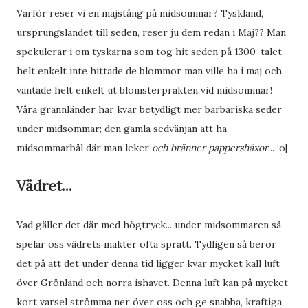
Varför reser vi en majstång på midsommar? Tyskland,
ursprungslandet till seden, reser ju dem redan i Maj?? Man
spekulerar i om tyskarna som tog hit seden på 1300-talet,
helt enkelt inte hittade de blommor man ville ha i maj och
väntade helt enkelt ut blomsterprakten vid midsommar!
Våra grannländer har kvar betydligt mer barbariska seder
under midsommar; den gamla sedvänjan att ha
midsommarbål där man leker
och bränner pappershäxor
... :o|
Vädret...
Vad gäller det där med högtryck... under midsommaren så
spelar oss vädrets makter ofta spratt. Tydligen så beror
det på att det under denna tid ligger kvar mycket kall luft
över Grönland och norra ishavet. Denna luft kan på mycket
kort varsel strömma ner över oss och ge snabba, kraftiga