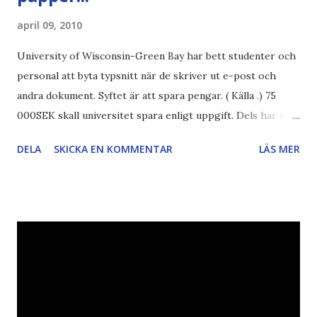
april 09, 2010
University of Wisconsin-Green Bay har bett studenter och
personal att byta typsnitt när de skriver ut e-post och
andra dokument. Syftet är att spara pengar. ( Källa .) 75
000SEK skall universitet spara enligt uppgift. Dels har iofs
artikel"författaren" (översättaren) gjort fel och pratar om
DELA
SKICKA EN KOMMENTAR
LÄS MER
"bläck". Dels så undrar jag om de 30% besparingar -
typsnittet Century Gothic är nämligen också känt för att
vara större och dra mer papper... Annars har vi ju ecofont ?
Källa: National Geographic Magazine //Zac, påminner om
min bloggläsarundersökning Läs även andra bloggares
åsikter om Century Gothic , besparingar , Ecofont ,
klumpiga direktöversättningar , tonerbesparingar , typsnitt
DN , Ex