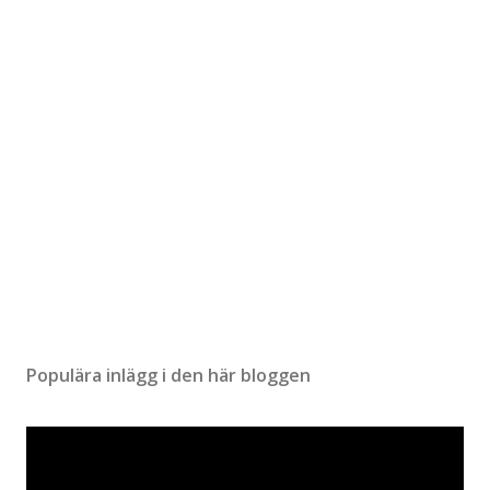
n
t
a
r
Populära inlägg i den här bloggen