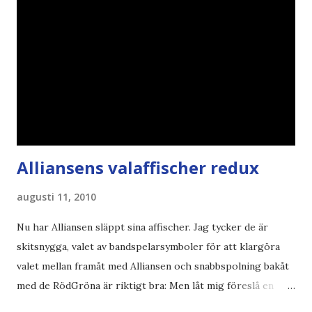
Alliansens valaffischer redux
augusti 11, 2010
Nu har Alliansen släppt sina affischer. Jag tycker de är
skitsnygga, valet av bandspelarsymboler för att klargöra
valet mellan framåt med Alliansen och snabbspolning bakåt
med de RödGröna är riktigt bra: Men låt mig föreslå en
också... Rösta Pirat Mer om... Politik Bodströmsamhället