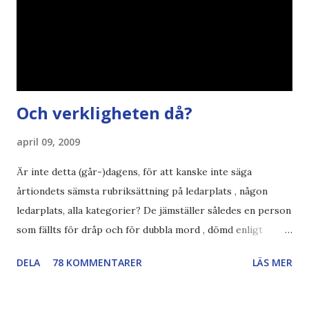
Och verkligheten då?
april 09, 2009
Är inte detta (går-)dagens, för att kanske inte säga
årtiondets sämsta rubriksättning på ledarplats , någon
ledarplats, alla kategorier? De jämställer således en person
som fällts för dråp och för dubbla mord , dömd enligt
konstens regler i en demokrati , som skall avtjäna
DELA
78 KOMMENTARER
LÄS MER
resterande straff i sverige. en som fängslats och torterats
för att ha utfört sina journalistiska principer och skrivit
om demokratiska reformer i hemlandet ... Jag trillade först