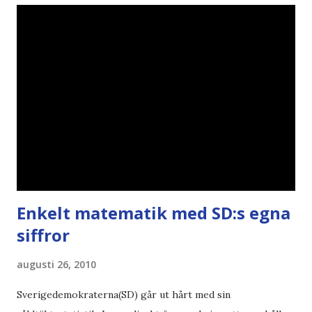
min bloggläsarundersökning Läs även andra bloggares
åsikter om Century Gothic , besparingar , Ecofont ,
klumpiga direktöversättningar , tonerbesparingar , typsnitt
DN , Ex
Enkelt matematik med SD:s egna
siffror
augusti 26, 2010
Sverigedemokraterna(SD) går ut hårt med sin