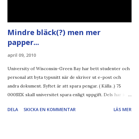
Mindre bläck(?) men mer
papper...
april 09, 2010
University of Wisconsin-Green Bay har bett studenter och
personal att byta typsnitt när de skriver ut e-post och
andra dokument. Syftet är att spara pengar. ( Källa .) 75
000SEK skall universitet spara enligt uppgift. Dels har iofs
artikel"författaren" (översättaren) gjort fel och pratar om
DELA
SKICKA EN KOMMENTAR
LÄS MER
"bläck". Dels så undrar jag om de 30% besparingar -
typsnittet Century Gothic är nämligen också känt för att
vara större och dra mer papper... Annars har vi ju ecofont ?
Källa: National Geographic Magazine //Zac, påminner om