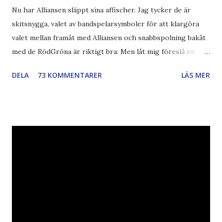
Nu har Alliansen släppt sina affischer. Jag tycker de är
skitsnygga, valet av bandspelarsymboler för att klargöra
valet mellan framåt med Alliansen och snabbspolning bakåt
med de RödGröna är riktigt bra: Men låt mig föreslå en
också... Rösta Pirat Mer om... Politik Bodströmsamhället
DELA
73 KOMMENTARER
LÄS MER
Piratpartiet FRA-lagen Kultur Upphovsrätten //Zac,
påminner om min bloggläsarundersökning Läs även andra
bloggares åsikter om Piratpartiet , övervakning , privatliv ,
Politik , Boströmssamhället , Alliansen , valaffisch , humor ,
ironi A B 1 2 , E x 1 , SvD , DN