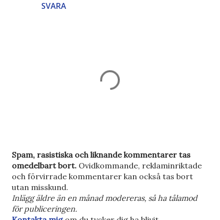
SVARA
S
Spam, rasistiska och liknande kommentarer tas
k
omedelbart bort.
Ovidkommande, reklaminriktade
i
och förvirrade kommentarer kan också tas bort
c
utan misskund.
k
Inlägg äldre än en månad modereras, så ha tålamod
a
för publiceringen.
e
Kontakta mig
om du tycker dig ha blivit