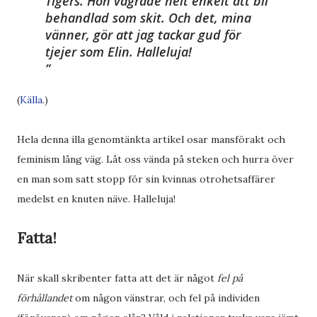
Tigers. Hon vägrade helt enkelt att bli
behandlad som skit. Och det, mina
vänner, gör att jag tackar gud för
tjejer som Elin. Halleluja!
(
Källa
.)
Hela denna illa genomtänkta artikel osar mansförakt och
feminism lång väg. Låt oss vända på steken och hurra över
en man som satt stopp för sin kvinnas otrohetsaffärer
medelst en knuten näve. Halleluja!
Fatta!
När skall skribenter fatta att det är något
fel på
förhållandet
om någon vänstrar, och fel på individen