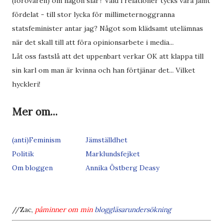
(förövaren) om någon slår? Våld i relationer tycks vara jämt
fördelat - till stor lycka för millimeternoggranna
statsfeminister antar jag? Något som klädsamt utelämnas
när det skall till att föra opinionsarbete i media...
Låt oss fastslå att det uppenbart verkar OK att klappa till
sin karl om man är kvinna och han förtjänar det... Vilket
hyckleri!
Mer om...
(anti)Feminism
Jämställdhet
Politik
Marklundsfejket
Om bloggen
Annika Östberg Deasy
//Zac,
påminner om min
bloggläsarundersökning