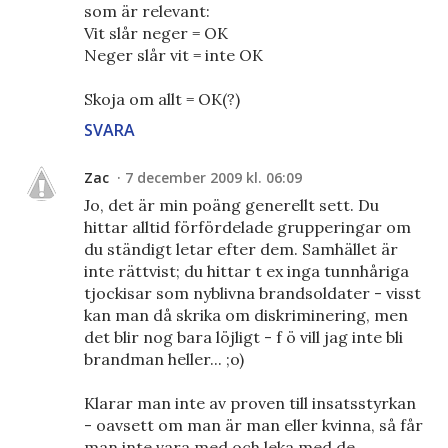
som är relevant:
Vit slår neger = OK
Neger slår vit = inte OK
Skoja om allt = OK(?)
SVARA
Zac
7 december 2009 kl. 06:09
Jo, det är min poäng generellt sett. Du
hittar alltid förfördelade grupperingar om
du ständigt letar efter dem. Samhället är
inte rättvist; du hittar t ex inga tunnhåriga
tjockisar som nyblivna brandsoldater - visst
kan man då skrika om diskriminering, men
det blir nog bara löjligt - f ö vill jag inte bli
brandman heller... ;o)
Klarar man inte av proven till insatsstyrkan
- oavsett om man är man eller kvinna, så får
man inte vara med och leka med de