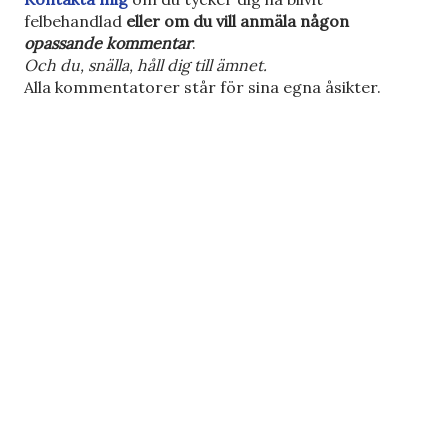
n
felbehandlad
eller om du vill anmäla någon
k
opassande kommentar
.
o
Och du, snälla, håll dig till ämnet.
m
Alla kommentatorer står för sina egna åsikter.
m
e
n
t
a
r