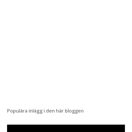
m
e
n
t
a
r
Populära inlägg i den här bloggen