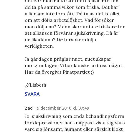
det bör man ha förstått att sjuka inte kan
delta på samma vilkor som friska. Det har
alliansen inte förstått. Då talas det istället
om att dölja arbetslöshet. Vad försöker
man dölja nu? Människor är inte friskare för
att alliansen förvårar sjukskrivning. Då är
de likadanna? De försöker dölja
verkligheten.
Ja gårdagen präglar nuet, nuet skapar
morgondagen. Vi har kanske lärt oss något.
Har du övergivit Piratpartiet ;)
//Lisbeth
SVARA
Zac
9 december 2010 kl. 07:49
Jo, sjukskrivning som enda behandlingsform
för depressioner har knappast visat sig vara
vare sig lönsamt, humant eller särskilt klokt