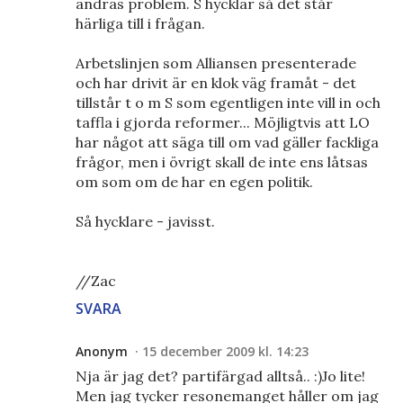
andras problem. S hycklar så det står
härliga till i frågan.
Arbetslinjen som Alliansen presenterade
och har drivit är en klok väg framåt - det
tillstår t o m S som egentligen inte vill in och
taffla i gjorda reformer... Möjligtvis att LO
har något att säga till om vad gäller fackliga
frågor, men i övrigt skall de inte ens låtsas
om som om de har en egen politik.
Så hycklare - javisst.
//Zac
SVARA
Anonym
15 december 2009 kl. 14:23
Nja är jag det? partifärgad alltså.. :)Jo lite!
Men jag tycker resonemanget håller om jag