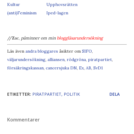
Kultur
Upphovsrätten
(anti)Feminism
Iped-lagen
//Zac,
påminner om min
bloggläsarundersökning
Läs även
andra bloggares
åsikter om
SIFO
,
väljarundersökning
,
alliansen
,
rödgröna
,
piratpartiet
,
försäkringskassan
,
cancersjuka
DN
,
Ex
,
AB
,
SvD
1
ETIKETTER:
PIRATPARTIET
POLITIK
DELA
Kommentarer