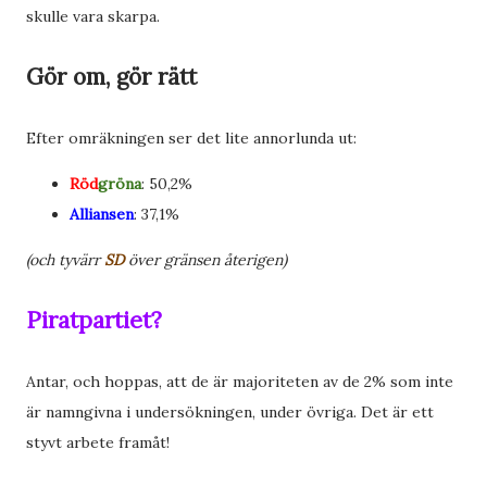
skulle vara skarpa.
Gör om, gör rätt
Efter omräkningen ser det lite annorlunda ut:
Röd
gröna
: 50,2%
Alliansen
: 37,1%
(och tyvärr
SD
över gränsen återigen)
Piratpartiet?
Antar, och hoppas, att de är majoriteten av de 2% som inte
är namngivna i undersökningen, under övriga. Det är ett
styvt arbete framåt!