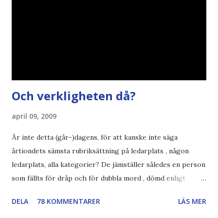
DN , Ex
Och verkligheten då?
april 09, 2009
Är inte detta (går-)dagens, för att kanske inte säga
årtiondets sämsta rubriksättning på ledarplats , någon
ledarplats, alla kategorier? De jämställer således en person
som fällts för dråp och för dubbla mord , dömd enligt
konstens regler i en demokrati , som skall avtjäna
DELA
78 KOMMENTARER
LÄS MER
resterande straff i sverige. en som fängslats och torterats