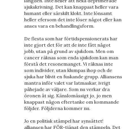
längden. Inte heller att neka deprimerade
sjukskrivning. Det kan knappast heller vara
humant eller särskilt klokt. Inte lönsamt
heller efersom det inte löser något eller kan
anses vara en behandlingsform.
De flesta som har förtidspensionerats har
inte gjort det för att de inte fått något
jobb, utan på grund av sjukdom. Men om
cancer räknas som enda sjukdom kan man
förstå det resonemanget. Vi räknas inte
som individer, utan klumpas ihop och de
sjuka har blivit en fuskande grupp. Alliansens
mantra inför valet var latmaskar, ivrigt
påhejade av väljare. Som nu verkar dra
öronen åt sig. Känslomässigt jo, jo men
knappast någon eftertanke om kommande
följder. Följderna kommer nu.
Jo en politisk stämpel har synsättet!
alliansen har FÖR-tjänat den stämpeln. Det