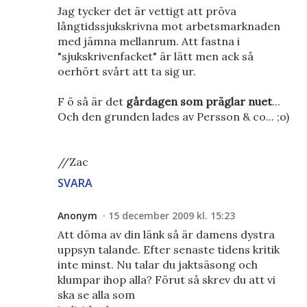
Jag tycker det är vettigt att pröva
långtidssjukskrivna mot arbetsmarknaden
med jämna mellanrum. Att fastna i
"sjukskrivenfacket" är lätt men ack så
oerhört svårt att ta sig ur.
F ö så är det
gårdagen som präglar nuet
...
Och den grunden lades av Persson & co... ;o)
//Zac
SVARA
Anonym
15 december 2009 kl. 15:23
Att döma av din länk så är damens dystra
uppsyn talande. Efter senaste tidens kritik
inte minst. Nu talar du jaktsäsong och
klumpar ihop alla? Förut så skrev du att vi
ska se alla som