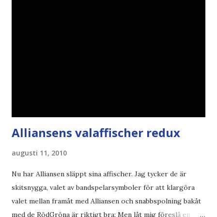
Alliansens valaffischer redux
augusti 11, 2010
Nu har Alliansen släppt sina affischer. Jag tycker de är
skitsnygga, valet av bandspelarsymboler för att klargöra
valet mellan framåt med Alliansen och snabbspolning bakåt
med de RödGröna är riktigt bra: Men låt mig föreslå en