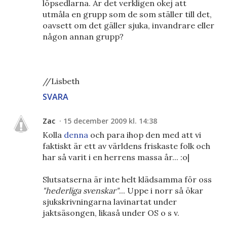
löpsedlarna. Är det verkligen okej att
utmåla en grupp som de som ställer till det,
oavsett om det gäller sjuka, invandrare eller
någon annan grupp?
//Lisbeth
SVARA
Zac
15 december 2009 kl. 14:38
Kolla
denna
och para ihop den med att vi
faktiskt är ett av världens friskaste folk och
har så varit i en herrens massa år... :o|
Slutsatserna är inte helt klädsamma för oss
"hederliga svenskar"
... Uppe i norr så ökar
sjukskrivningarna lavinartat under
jaktsäsongen, likaså under OS o s v.