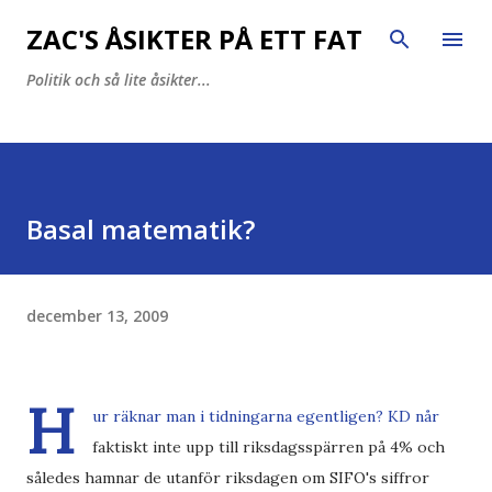
Fortsätt till huvudinnehåll
ZAC'S ÅSIKTER PÅ ETT FAT
Politik och så lite åsikter...
Basal matematik?
december 13, 2009
H
ur räknar man i tidningarna egentligen? KD når
faktiskt inte upp till riksdagsspärren på 4% och
således hamnar de utanför riksdagen om SIFO's siffror