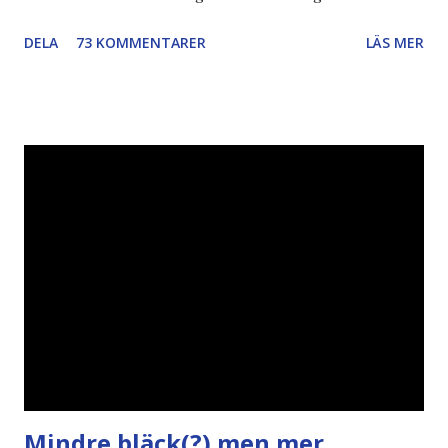
också... Rösta Pirat Mer om... Politik Bodströmsamhället
DELA
73 KOMMENTARER
LÄS MER
Piratpartiet FRA-lagen Kultur Upphovsrätten //Zac,
påminner om min bloggläsarundersökning Läs även andra
bloggares åsikter om Piratpartiet , övervakning , privatliv ,
Politik , Boströmssamhället , Alliansen , valaffisch , humor ,
ironi A B 1 2 , E x 1 , SvD , DN
Mindre bläck(?) men mer