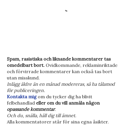
S
Spam, rasistiska och liknande kommentarer tas
k
omedelbart bort.
Ovidkommande, reklaminriktade
i
och förvirrade kommentarer kan också tas bort
c
utan misskund.
k
Inlägg äldre än en månad modereras, så ha tålamod
a
för publiceringen.
e
Kontakta mig
om du tycker dig ha blivit
n
felbehandlad
eller om du vill anmäla någon
k
opassande kommentar
.
o
Och du, snälla, håll dig till ämnet.
m
Alla kommentatorer står för sina egna åsikter.