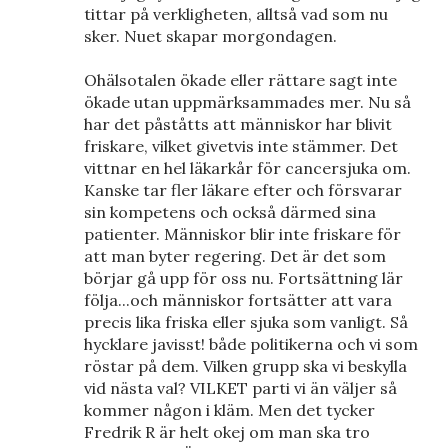
tittar på verkligheten, alltså vad som nu
sker. Nuet skapar morgondagen.
Ohälsotalen ökade eller rättare sagt inte
ökade utan uppmärksammades mer. Nu så
har det påståtts att människor har blivit
friskare, vilket givetvis inte stämmer. Det
vittnar en hel läkarkår för cancersjuka om.
Kanske tar fler läkare efter och försvarar
sin kompetens och också därmed sina
patienter. Människor blir inte friskare för
att man byter regering. Det är det som
börjar gå upp för oss nu. Fortsättning lär
följa...och människor fortsätter att vara
precis lika friska eller sjuka som vanligt. Så
hycklare javisst! både politikerna och vi som
röstar på dem. Vilken grupp ska vi beskylla
vid nästa val? VILKET parti vi än väljer så
kommer någon i kläm. Men det tycker
Fredrik R är helt okej om man ska tro