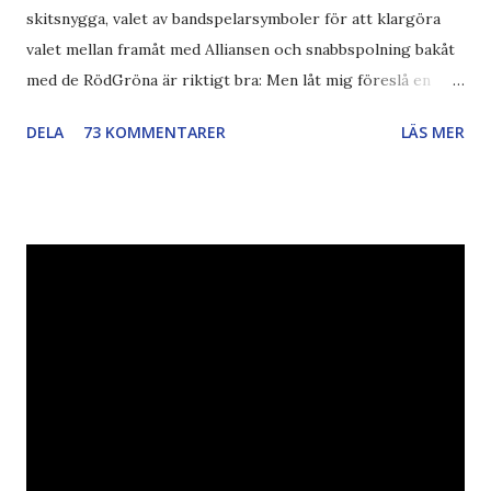
skitsnygga, valet av bandspelarsymboler för att klargöra
valet mellan framåt med Alliansen och snabbspolning bakåt
med de RödGröna är riktigt bra: Men låt mig föreslå en
också... Rösta Pirat Mer om... Politik Bodströmsamhället
DELA
73 KOMMENTARER
LÄS MER
Piratpartiet FRA-lagen Kultur Upphovsrätten //Zac,
påminner om min bloggläsarundersökning Läs även andra
bloggares åsikter om Piratpartiet , övervakning , privatliv ,
Politik , Boströmssamhället , Alliansen , valaffisch , humor ,
ironi A B 1 2 , E x 1 , SvD , DN