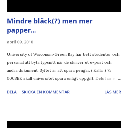
Mindre bläck(?) men mer
papper...
april 09, 2010
University of Wisconsin-Green Bay har bett studenter och
personal att byta typsnitt när de skriver ut e-post och
andra dokument. Syftet är att spara pengar. ( Källa .) 75
000SEK skall universitet spara enligt uppgift. Dels har iofs
artikel"författaren" (översättaren) gjort fel och pratar om
DELA
SKICKA EN KOMMENTAR
LÄS MER
"bläck". Dels så undrar jag om de 30% besparingar -
typsnittet Century Gothic är nämligen också känt för att
vara större och dra mer papper... Annars har vi ju ecofont ?
Källa: National Geographic Magazine //Zac, påminner om
min bloggläsarundersökning Läs även andra bloggares