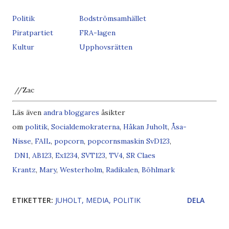
Politik
Bodströmsamhället
Piratpartiet
FRA-lagen
Kultur
Upphovsrätten
//Zac
Läs även
andra bloggares
åsikter
om
politik
,
Socialdemokraterna
,
Håkan Juholt
,
Åsa-
Nisse
,
FAIL
,
popcorn
,
popcornsmaskin
SvD
1
2
3
,
DN
1
,
AB
1
2
3
,
Ex
1
2
3
4
,
SVT
1
2
3
,
TV4
,
SR
Claes
Krantz
,
Mary
,
Westerholm
,
Radikalen
,
Böhlmark
ETIKETTER:
JUHOLT
MEDIA
POLITIK
DELA