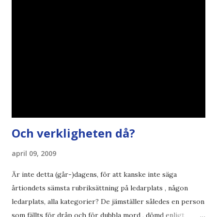
åsikter om Century Gothic , besparingar , Ecofont ,
klumpiga direktöversättningar , tonerbesparingar , typsnitt
DN , Ex
Och verkligheten då?
april 09, 2009
Är inte detta (går-)dagens, för att kanske inte säga
årtiondets sämsta rubriksättning på ledarplats , någon
ledarplats, alla kategorier? De jämställer således en person
som fällts för dråp och för dubbla mord , dömd enligt