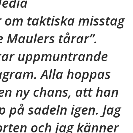
Media
 om taktiska misstag
 Maulers tårar”.
ckar uppmuntrande
agram. Alla hoppas
 en ny chans, att han
på sadeln igen. Jag
orten och jag känner