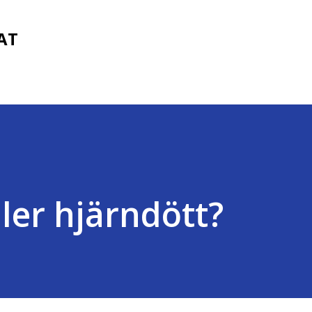
Fortsätt till huvudinnehåll
FAT
ller hjärndött?