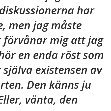
r diskussionerna har
re, men jag måste
t förvånar mig att jag
hör en enda röst som
 själva existensen av
rten. Den känns ju
ller, vänta, den