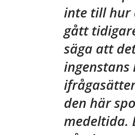
inte till hu
gått tidiga
säga att de
ingenstans 
ifrågasätter
den här spo
medeltida. E