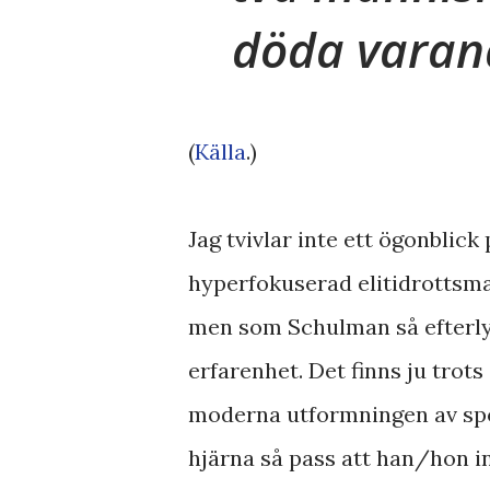
döda varan
(
Källa
.)
Jag tvivlar inte ett ögonblic
hyperfokuserad elitidrottsman,
men som Schulman så efterlys
erfarenhet. Det finns ju trots
moderna utformningen av spo
hjärna så pass att han/hon in