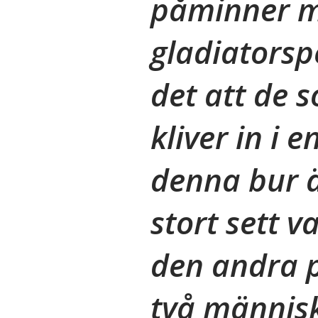
påminner 
gladiatorspe
det att de s
kliver in i e
denna bur är
stort sett v
den andra p
två männis