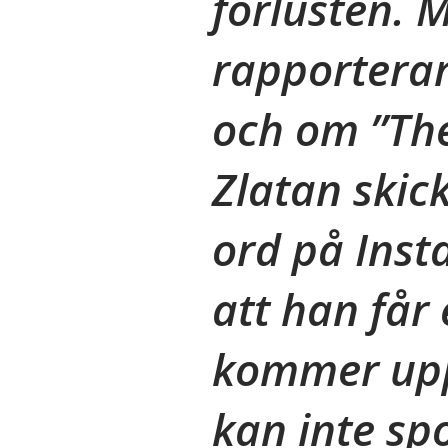
förlusten. 
rapporterar
och om ”The
Zlatan ski
ord på Inst
att han får
kommer upp 
kan inte sp