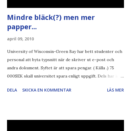
Mindre bläck(?) men mer
papper...
april 09, 2010
University of Wisconsin-Green Bay har bett studenter och
personal att byta typsnitt när de skriver ut e-post och
andra dokument. Syftet är att spara pengar. ( Källa .) 75
000SEK skall universitet spara enligt uppgift. Dels har iofs
artikel"författaren" (översättaren) gjort fel och pratar om
DELA
SKICKA EN KOMMENTAR
LÄS MER
"bläck". Dels så undrar jag om de 30% besparingar -
typsnittet Century Gothic är nämligen också känt för att
vara större och dra mer papper... Annars har vi ju ecofont ?
Källa: National Geographic Magazine //Zac, påminner om
min bloggläsarundersökning Läs även andra bloggares