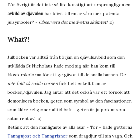
För övrigt är det inte så lite konstigt att ursprungligen
en
avbild av djävulen
har blivit till en av våra mer potenta
julsymboler? -
Observera det medvetna skämtet!
;o)
What?!
Julbocken var alltså från början en djävulsavbild som den
utklädda St Nicholaus hade med sig när han kom till
klosterskolorna för att ge gåvor till de snälla barnen. De
inte fullt så snälla barnen
fick helt enkelt faan av
bocken/djävulen. Jag antar att det också var ett försök att
demonisera bocken, geten som symbol av den fascinationen
som äldre religioner alltid haft - geten är ju potent som
satan rent av! ;o)
Betänk att den manligaste av alla asar - Tor - hade getterna
Tanngnjost och Tanngrisner
som dragdjur till sin vagn. Och