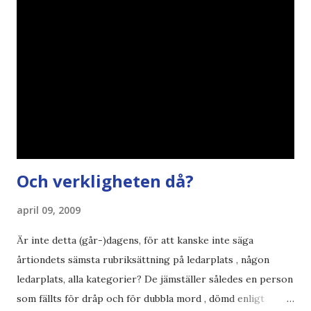
åsikter om Century Gothic , besparingar , Ecofont ,
klumpiga direktöversättningar , tonerbesparingar , typsnitt
DN , Ex
Och verkligheten då?
april 09, 2009
Är inte detta (går-)dagens, för att kanske inte säga
årtiondets sämsta rubriksättning på ledarplats , någon
ledarplats, alla kategorier? De jämställer således en person
som fällts för dråp och för dubbla mord , dömd enligt