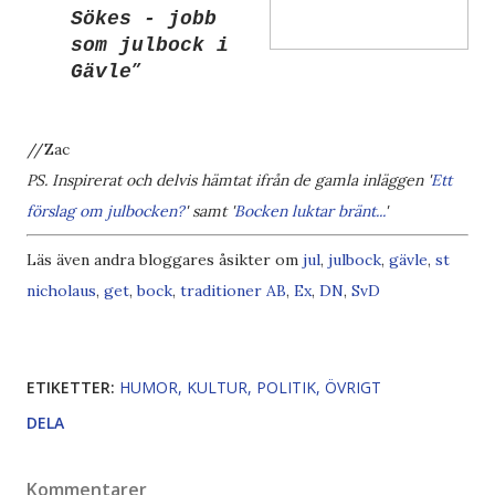
Sökes
- jobb
som julbock i
Gävle
//Zac
PS. Inspirerat och delvis hämtat ifrån de gamla inläggen '
Ett
förslag om julbocken?
' samt '
Bocken luktar bränt...
'
Läs även andra bloggares åsikter om
jul
,
julbock
,
gävle
,
st
nicholaus
,
get
,
bock
,
traditioner
AB
,
Ex
,
DN
,
SvD
ETIKETTER:
HUMOR
KULTUR
POLITIK
ÖVRIGT
DELA
Kommentarer