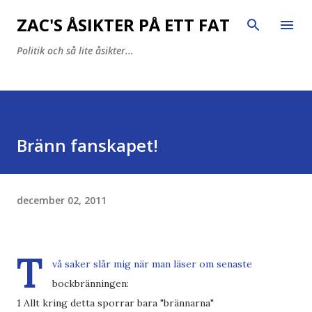
Fortsätt till huvudinnehåll
ZAC'S ÅSIKTER PÅ ETT FAT
Politik och så lite åsikter...
Bränn fanskapet!
december 02, 2011
T
vå saker slår mig när man läser om senaste
bockbränningen:
1 Allt kring detta sporrar bara "brännarna"