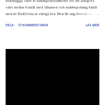
skitsnygga, valet av bandspelarsymboler för att klargöra
valet mellan framåt med Alliansen och snabbspolning bakåt
med de RödGröna är riktigt bra: Men låt mig föreslå en
också... Rösta Pirat Mer om... Politik Bodströmsamhället
DELA
73 KOMMENTARER
LÄS MER
Piratpartiet FRA-lagen Kultur Upphovsrätten //Zac,
påminner om min bloggläsarundersökning Läs även andra
bloggares åsikter om Piratpartiet , övervakning , privatliv ,
Politik , Boströmssamhället , Alliansen , valaffisch , humor ,
ironi A B 1 2 , E x 1 , SvD , DN