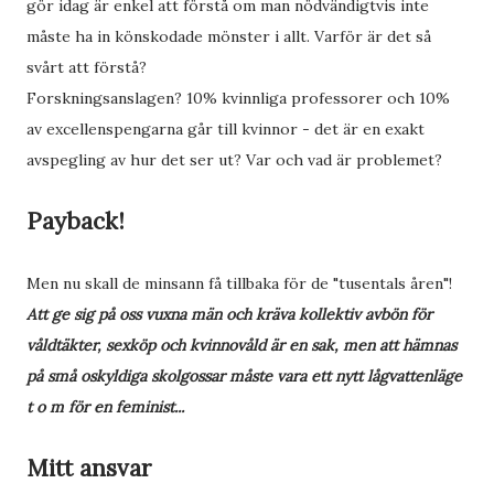
gör idag är enkel att förstå om man nödvändigtvis inte
måste ha in könskodade mönster i allt. Varför är det så
svårt att förstå?
Forskningsanslagen? 10% kvinnliga professorer och 10%
av excellenspengarna går till kvinnor - det är en exakt
avspegling av hur det ser ut? Var och vad är problemet?
Payback!
Men nu skall de minsann få tillbaka för de "tusentals åren"!
Att ge sig på oss vuxna män och kräva kollektiv avbön för
våldtäkter, sexköp och kvinnovåld är en sak, men att hämnas
på små oskyldiga skolgossar måste vara ett nytt lågvattenläge
t o m för en feminist...
Mitt ansvar