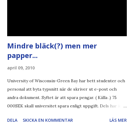
Mindre bläck(?) men mer
papper...
april 09, 2010
University of Wisconsin-Green Bay har bett studenter och
personal att byta typsnitt när de skriver ut e-post och
andra dokument. Syftet är att spara pengar. ( Källa .) 75
000SEK skall universitet spara enligt uppgift. Dels har iofs
artikel"författaren" (översättaren) gjort fel och pratar om
DELA
SKICKA EN KOMMENTAR
LÄS MER
"bläck". Dels så undrar jag om de 30% besparingar -
typsnittet Century Gothic är nämligen också känt för att