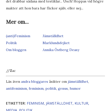
det drabbar sådana med testiklar... Usch! Hoppas vid högre
makter att hon bara har flickor själv, eller nej...
Mer om...
(anti)Feminism
Jämställdhet
Politik
Marklundsfejket
Om bloggen
Annika Östberg Deasy
//Zac
Läs även
andra bloggares
åsikter om
jämställdhet
,
antifeminism
,
feminism
,
politik
,
genus
,
humor
ETIKETTER:
FEMINISM
JÄMSTÄLLDHET
KULTUR
MEDIA
POLITIK