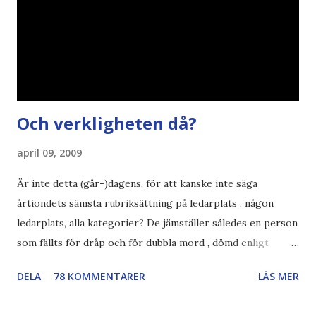
Och verkligheten då?
april 09, 2009
Är inte detta (går-)dagens, för att kanske inte säga
årtiondets sämsta rubriksättning på ledarplats , någon
ledarplats, alla kategorier? De jämställer således en person
som fällts för dråp och för dubbla mord , dömd enligt
konstens regler i en demokrati , som skall avtjäna
DELA
78 KOMMENTARER
LÄS MER
resterande straff i sverige. en som fängslats och torterats
för att ha utfört sina journalistiska principer och skrivit