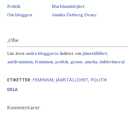
Politik
Marklundsfejket
Om bloggen
Annika Östberg Deasy
//Zac
Läs även
andra bloggares
åsikter om
jämställdhet
,
antifeminism
,
feminism
,
politik
,
genus
,
amelia
,
dubbelmoral
ETIKETTER:
FEMINISM
JÄMSTÄLLDHET
POLITIK
DELA
Kommentarer