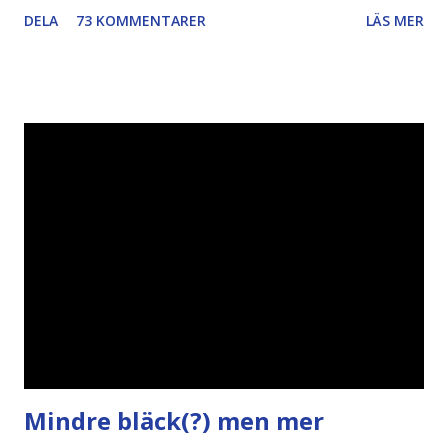
också... Rösta Pirat Mer om... Politik Bodströmsamhället
DELA
73 KOMMENTARER
LÄS MER
Piratpartiet FRA-lagen Kultur Upphovsrätten //Zac,
påminner om min bloggläsarundersökning Läs även andra
bloggares åsikter om Piratpartiet , övervakning , privatliv ,
Politik , Boströmssamhället , Alliansen , valaffisch , humor ,
ironi A B 1 2 , E x 1 , SvD , DN
Mindre bläck(?) men mer