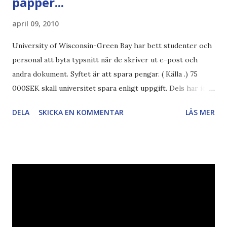
papper...
april 09, 2010
University of Wisconsin-Green Bay har bett studenter och
personal att byta typsnitt när de skriver ut e-post och
andra dokument. Syftet är att spara pengar. ( Källa .) 75
000SEK skall universitet spara enligt uppgift. Dels har iofs
artikel"författaren" (översättaren) gjort fel och pratar om
DELA
SKICKA EN KOMMENTAR
LÄS MER
"bläck". Dels så undrar jag om de 30% besparingar -
typsnittet Century Gothic är nämligen också känt för att
vara större och dra mer papper... Annars har vi ju ecofont ?
Källa: National Geographic Magazine //Zac, påminner om
min bloggläsarundersökning Läs även andra bloggares
åsikter om Century Gothic , besparingar , Ecofont ,
klumpiga direktöversättningar , tonerbesparingar , typsnitt
DN , Ex