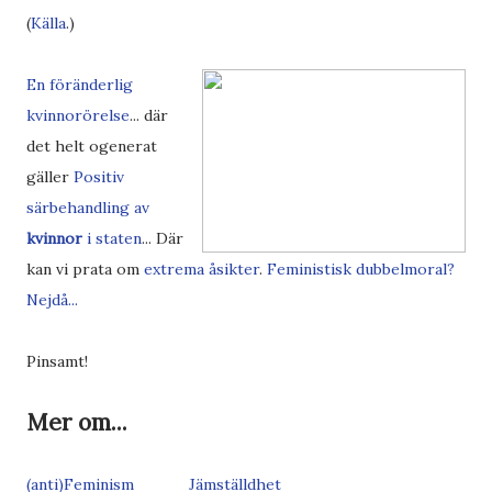
(
Källa
.)
En föränderlig
kvinnorörelse
... där
det helt ogenerat
gäller
Positiv
särbehandling av
kvinnor
i staten
... Där
kan vi prata om
extrema åsikter
.
Feministisk dubbelmoral?
Nejdå...
Pinsamt!
Mer om...
(anti)Feminism
Jämställdhet