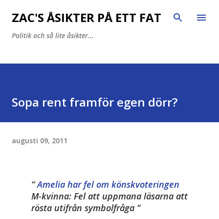
Fortsätt till huvudinnehåll
ZAC'S ÅSIKTER PÅ ETT FAT
Politik och så lite åsikter...
Sopa rent framför egen dörr?
augusti 09, 2011
Amelia har fel om könskvoteringen
M-kvinna: Fel att uppmana läsarna att
rösta utifrån symbolfråga