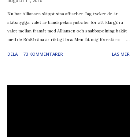
augusti 11, 2010
Nu har Alliansen släppt sina affischer. Jag tycker de är
skitsnygga, valet av bandspelarsymboler för att klargöra
valet mellan framåt med Alliansen och snabbspolning bakåt
med de RödGröna är riktigt bra: Men låt mig föreslå en
också... Rösta Pirat Mer om... Politik Bodströmsamhället
DELA
73 KOMMENTARER
LÄS MER
Piratpartiet FRA-lagen Kultur Upphovsrätten //Zac,
påminner om min bloggläsarundersökning Läs även andra
bloggares åsikter om Piratpartiet , övervakning , privatliv ,
Politik , Boströmssamhället , Alliansen , valaffisch , humor ,
ironi A B 1 2 , E x 1 , SvD , DN