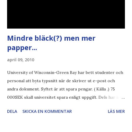
Mindre bläck(?) men mer
papper...
april 09, 2010
University of Wisconsin-Green Bay har bett studenter och
personal att byta typsnitt när de skriver ut e-post och
andra dokument. Syftet är att spara pengar. ( Källa .) 75
000SEK skall universitet spara enligt uppgift. Dels har iofs
artikel"författaren" (översättaren) gjort fel och pratar om
DELA
SKICKA EN KOMMENTAR
LÄS MER
"bläck". Dels så undrar jag om de 30% besparingar -
typsnittet Century Gothic är nämligen också känt för att
vara större och dra mer papper... Annars har vi ju ecofont ?