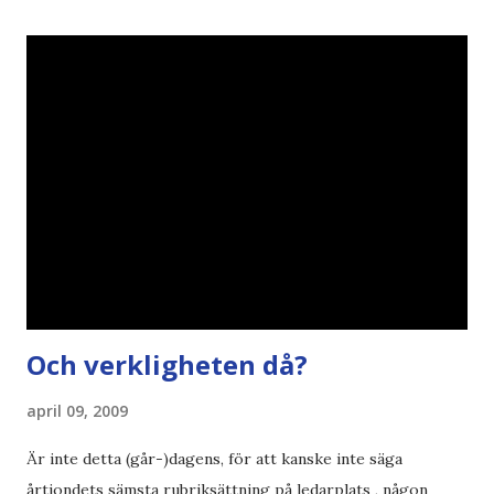
Källa: National Geographic Magazine //Zac, påminner om
min bloggläsarundersökning Läs även andra bloggares
åsikter om Century Gothic , besparingar , Ecofont ,
klumpiga direktöversättningar , tonerbesparingar , typsnitt
DN , Ex
Och verkligheten då?
april 09, 2009
Är inte detta (går-)dagens, för att kanske inte säga
årtiondets sämsta rubriksättning på ledarplats , någon