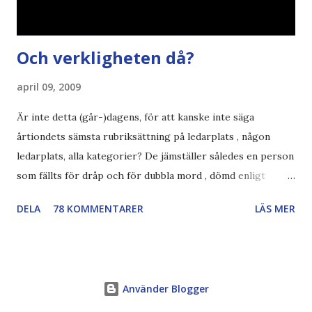
Och verkligheten då?
april 09, 2009
Är inte detta (går-)dagens, för att kanske inte säga
årtiondets sämsta rubriksättning på ledarplats , någon
ledarplats, alla kategorier? De jämställer således en person
som fällts för dråp och för dubbla mord , dömd enligt
konstens regler i en demokrati , som skall avtjäna
DELA
78 KOMMENTARER
LÄS MER
resterande straff i sverige. en som fängslats och torterats
för att ha utfört sina journalistiska principer och skrivit
om demokratiska reformer i hemlandet ... Jag trillade först
på Expressens ledare på Nyhetstorken , men var tvungen
Använder Blogger
att kolla upp om det verkligen var sant - trodde faktiskt
först att det var en photoshoppad bild... Jag tror jag spyr!