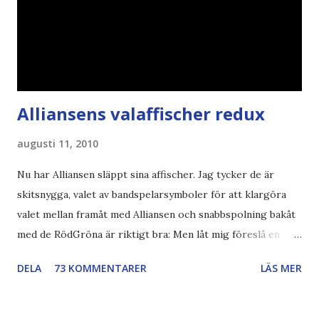
Alliansens valaffischer redux
augusti 11, 2010
Nu har Alliansen släppt sina affischer. Jag tycker de är
skitsnygga, valet av bandspelarsymboler för att klargöra
valet mellan framåt med Alliansen och snabbspolning bakåt
med de RödGröna är riktigt bra: Men låt mig föreslå en
också... Rösta Pirat Mer om... Politik Bodströmsamhället
DELA
73 KOMMENTARER
LÄS MER
Piratpartiet FRA-lagen Kultur Upphovsrätten //Zac,
påminner om min bloggläsarundersökning Läs även andra
bloggares åsikter om Piratpartiet , övervakning , privatliv ,