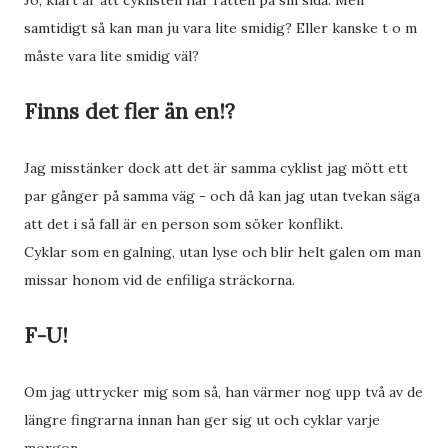
Jo, klart är att cyklisten har rätten på sin sida. Men
samtidigt så kan man ju vara lite smidig? Eller kanske t o m
måste vara lite smidig väl?
Finns det fler än en!?
Jag misstänker dock att det är samma cyklist jag mött ett
par gånger på samma väg - och då kan jag utan tvekan säga
att det i så fall är en person som söker konflikt.
Cyklar som en galning, utan lyse och blir helt galen om man
missar honom vid de enfiliga sträckorna.
F-U!
Om jag uttrycker mig som så, han värmer nog upp två av de
längre fingrarna innan han ger sig ut och cyklar varje