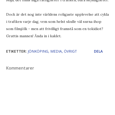
Nåja, det finns inga rättigheter i trafiken, bara skyldigheter.
Dock är det nog inte världens roligaste upplevelse att cykla
i trafiken varje dag, vem som helst skulle väl surna ihop
som filmjölk - men att frivilligt framstå som en tokidiot?
Grattis mannen! Ända in i kaklet.
ETIKETTER:
JÖNKÖPING
MEDIA
ÖVRIGT
DELA
Kommentarer