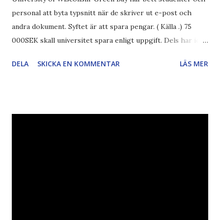
personal att byta typsnitt när de skriver ut e-post och
andra dokument. Syftet är att spara pengar. ( Källa .) 75
000SEK skall universitet spara enligt uppgift. Dels har iofs
artikel"författaren" (översättaren) gjort fel och pratar om
DELA
SKICKA EN KOMMENTAR
LÄS MER
"bläck". Dels så undrar jag om de 30% besparingar -
typsnittet Century Gothic är nämligen också känt för att
vara större och dra mer papper... Annars har vi ju ecofont ?
Källa: National Geographic Magazine //Zac, påminner om
min bloggläsarundersökning Läs även andra bloggares
åsikter om Century Gothic , besparingar , Ecofont ,
klumpiga direktöversättningar , tonerbesparingar , typsnitt
DN , Ex