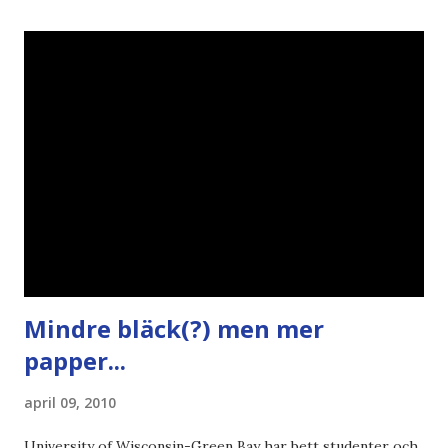
Politik , Boströmssamhället , Alliansen , valaffisch , humor ,
ironi A B 1 2 , E x 1 , SvD , DN
Mindre bläck(?) men mer
papper...
april 09, 2010
University of Wisconsin-Green Bay har bett studenter och